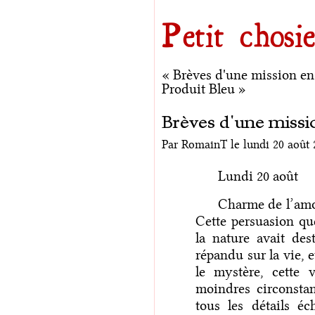
Aller au contenu
|
Aller au menu
|
Aller à la recherche
Petit chosie
« Brèves d'une mission en
Produit Bleu »
Brèves d'une missi
Par RomainT le lundi 20 août 
Lundi 20 août
Charme de l’amour, qui pourrait vous peindre !
Cette persuasion qu
la nature avait des
répandu sur la vie, 
le mystère, cette 
moindres circonstan
tous les détails é