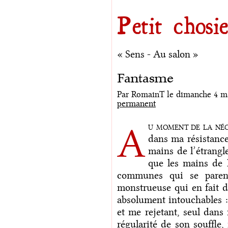
Aller au contenu
|
Aller au menu
|
Aller à la recherche
Petit chosie
« Sens
-
Au salon »
Fantasme
Par RomainT le dimanche 4 ma
permanent
u moment de la néce
A
dans ma résistance
mains de l’étrangl
que les mains de 
communes qui se parent
monstrueuse qui en fait d
absolument intouchables :
et me rejetant, seul dans
régularité de son souffle,